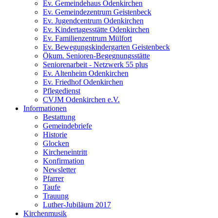
Ev. Gemeindehaus Odenkirchen
Ev. Gemeindezentrum Geistenbeck
Ev. Jugendcentrum Odenkirchen
Ev. Kindertagesstätte Odenkirchen
Ev. Familienzentrum Mülfort
Ev. Bewegungskindergarten Geistenbeck
Ökum. Senioren-Begegnungsstätte
Seniorenarbeit - Netzwerk 55 plus
Ev. Altenheim Odenkirchen
Ev. Friedhof Odenkirchen
Pflegedienst
CVJM Odenkirchen e.V.
Informationen
Bestattung
Gemeindebriefe
Historie
Glocken
Kircheneintritt
Konfirmation
Newsletter
Pfarrer
Taufe
Trauung
Luther-Jubiläum 2017
Kirchenmusik