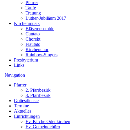
Pfarrer
Taufe
Trauung
Luther-Jubiläum 2017
Kirchenmusik
Bläserensemble
Cantato
Chorekt
Flautato
Kirchenchor
Rainbow-Singers
Presbyterium
Links
Navigation
Pfarrer
2. Pfarrbezirk
3. Pfarrbezirk
Gottesdienste
Termine
Aktuelles
Einrichtungen
Ev. Kirche Odenkirchen
Ev. Gemeindebüro