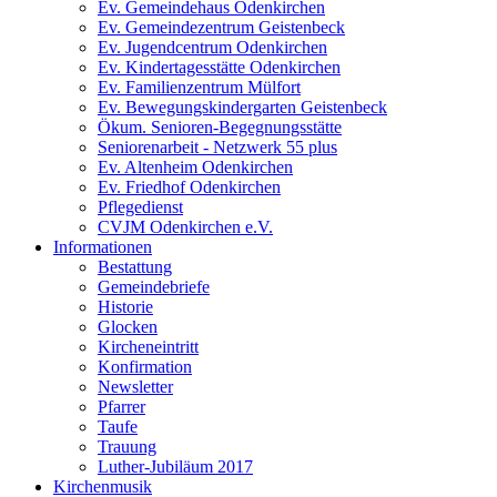
Ev. Gemeindehaus Odenkirchen
Ev. Gemeindezentrum Geistenbeck
Ev. Jugendcentrum Odenkirchen
Ev. Kindertagesstätte Odenkirchen
Ev. Familienzentrum Mülfort
Ev. Bewegungskindergarten Geistenbeck
Ökum. Senioren-Begegnungsstätte
Seniorenarbeit - Netzwerk 55 plus
Ev. Altenheim Odenkirchen
Ev. Friedhof Odenkirchen
Pflegedienst
CVJM Odenkirchen e.V.
Informationen
Bestattung
Gemeindebriefe
Historie
Glocken
Kircheneintritt
Konfirmation
Newsletter
Pfarrer
Taufe
Trauung
Luther-Jubiläum 2017
Kirchenmusik