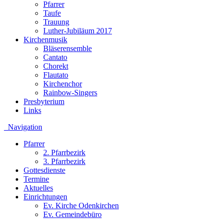
Pfarrer
Taufe
Trauung
Luther-Jubiläum 2017
Kirchenmusik
Bläserensemble
Cantato
Chorekt
Flautato
Kirchenchor
Rainbow-Singers
Presbyterium
Links
Navigation
Pfarrer
2. Pfarrbezirk
3. Pfarrbezirk
Gottesdienste
Termine
Aktuelles
Einrichtungen
Ev. Kirche Odenkirchen
Ev. Gemeindebüro