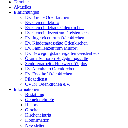
Termine
Aktuelles
Einrichtungen
Ev. Kirche Odenkirchen
Ev. Gemeindebüro
Ev. Gemeindehaus Odenkirchen
Ev. Gemeindezentrum Geistenbeck
Ev. Jugendcentrum Odenkirchen
Ev. Kindertagesstätte Odenkirchen
Ev. Familienzentrum Mülfort
Ev. Bewegungskindergarten Geistenbeck
Ökum. Senioren-Begegnungsstätte
Seniorenarbeit - Netzwerk 55 plus
Ev. Altenheim Odenkirchen
Ev. Friedhof Odenkirchen
Pflegedienst
CVJM Odenkirchen e.V.
Informationen
Bestattung
Gemeindebriefe
Historie
Glocken
Kircheneintritt
Konfirmation
Newsletter