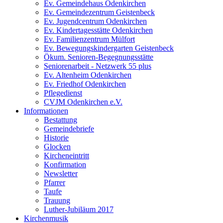
Ev. Gemeindehaus Odenkirchen
Ev. Gemeindezentrum Geistenbeck
Ev. Jugendcentrum Odenkirchen
Ev. Kindertagesstätte Odenkirchen
Ev. Familienzentrum Mülfort
Ev. Bewegungskindergarten Geistenbeck
Ökum. Senioren-Begegnungsstätte
Seniorenarbeit - Netzwerk 55 plus
Ev. Altenheim Odenkirchen
Ev. Friedhof Odenkirchen
Pflegedienst
CVJM Odenkirchen e.V.
Informationen
Bestattung
Gemeindebriefe
Historie
Glocken
Kircheneintritt
Konfirmation
Newsletter
Pfarrer
Taufe
Trauung
Luther-Jubiläum 2017
Kirchenmusik