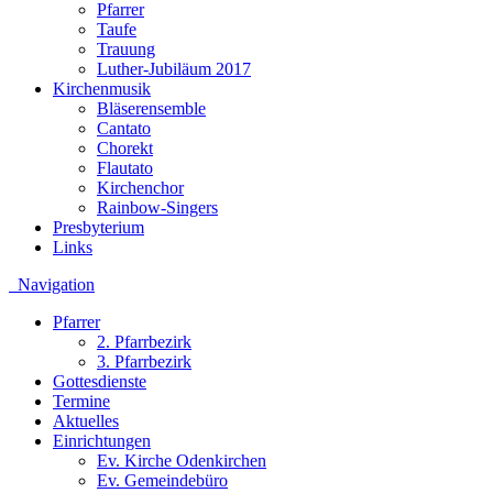
Pfarrer
Taufe
Trauung
Luther-Jubiläum 2017
Kirchenmusik
Bläserensemble
Cantato
Chorekt
Flautato
Kirchenchor
Rainbow-Singers
Presbyterium
Links
Navigation
Pfarrer
2. Pfarrbezirk
3. Pfarrbezirk
Gottesdienste
Termine
Aktuelles
Einrichtungen
Ev. Kirche Odenkirchen
Ev. Gemeindebüro