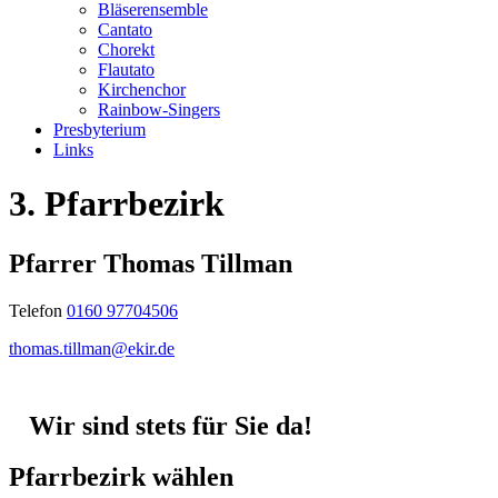
Bläserensemble
Cantato
Chorekt
Flautato
Kirchenchor
Rainbow-Singers
Presbyterium
Links
3. Pfarrbezirk
Pfarrer Thomas Tillman
Telefon
0160 97704506
thomas.tillman@ekir.de
Wir sind stets für Sie da!
Pfarrbezirk wählen