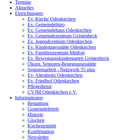
Termine
Aktuelles
Einrichtungen
Ev. Kirche Odenkirchen
Ev. Gemeindebüro
Ev. Gemeindehaus Odenkirchen
Ev. Gemeindezentrum Geistenbeck
Ev. Jugendcentrum Odenkirchen
Ev. Kindertagesstätte Odenkirchen
Ev. Familienzentrum Mülfort
Ev. Bewegungskindergarten Geistenbeck
Ökum. Senioren-Begegnungsstätte
Seniorenarbeit - Netzwerk 55 plus
Ev. Altenheim Odenkirchen
Ev. Friedhof Odenkirchen
Pflegedienst
CVJM Odenkirchen e.V.
Informationen
Bestattung
Gemeindebriefe
Historie
Glocken
Kircheneintritt
Konfirmation
Newsletter