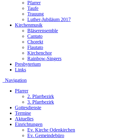
Pfarrer
Taufe
Trauung
Luther-Jubiläum 2017
Kirchenmusik
Bläserensemble
Cantato
Chorekt
Flautato
Kirchenchor
Rainbow-Singers
Presbyterium
Links
Navigation
Pfarrer
2. Pfarrbezirk
3. Pfarrbezirk
Gottesdienste
Termine
Aktuelles
Einrichtungen
Ev. Kirche Odenkirchen
Ev. Gemeindebüro