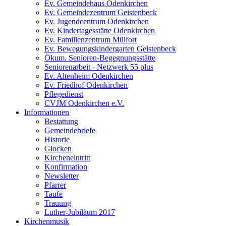
Ev. Gemeindehaus Odenkirchen
Ev. Gemeindezentrum Geistenbeck
Ev. Jugendcentrum Odenkirchen
Ev. Kindertagesstätte Odenkirchen
Ev. Familienzentrum Mülfort
Ev. Bewegungskindergarten Geistenbeck
Ökum. Senioren-Begegnungsstätte
Seniorenarbeit - Netzwerk 55 plus
Ev. Altenheim Odenkirchen
Ev. Friedhof Odenkirchen
Pflegedienst
CVJM Odenkirchen e.V.
Informationen
Bestattung
Gemeindebriefe
Historie
Glocken
Kircheneintritt
Konfirmation
Newsletter
Pfarrer
Taufe
Trauung
Luther-Jubiläum 2017
Kirchenmusik