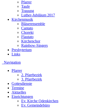
Pfarrer
Taufe
Trauung
Luther-Jubiläum 2017
Kirchenmusik
Bläserensemble
Cantato
Chorekt
Flautato
Kirchenchor
Rainbow-Singers
Presbyterium
Links
Navigation
Pfarrer
2. Pfarrbezirk
3. Pfarrbezirk
Gottesdienste
Termine
Aktuelles
Einrichtungen
Ev. Kirche Odenkirchen
Ev. Gemeindebüro