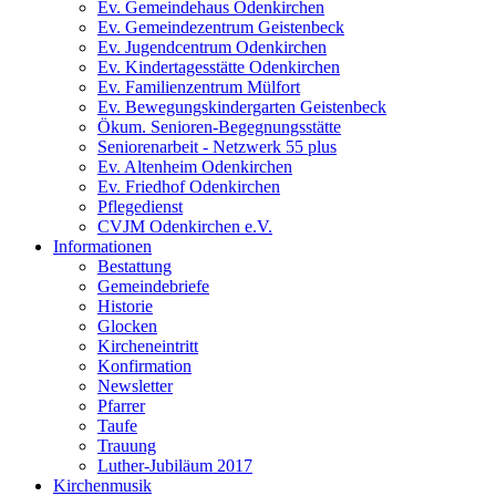
Ev. Gemeindehaus Odenkirchen
Ev. Gemeindezentrum Geistenbeck
Ev. Jugendcentrum Odenkirchen
Ev. Kindertagesstätte Odenkirchen
Ev. Familienzentrum Mülfort
Ev. Bewegungskindergarten Geistenbeck
Ökum. Senioren-Begegnungsstätte
Seniorenarbeit - Netzwerk 55 plus
Ev. Altenheim Odenkirchen
Ev. Friedhof Odenkirchen
Pflegedienst
CVJM Odenkirchen e.V.
Informationen
Bestattung
Gemeindebriefe
Historie
Glocken
Kircheneintritt
Konfirmation
Newsletter
Pfarrer
Taufe
Trauung
Luther-Jubiläum 2017
Kirchenmusik