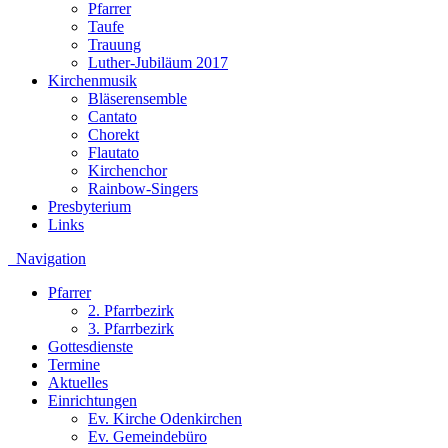
Pfarrer
Taufe
Trauung
Luther-Jubiläum 2017
Kirchenmusik
Bläserensemble
Cantato
Chorekt
Flautato
Kirchenchor
Rainbow-Singers
Presbyterium
Links
Navigation
Pfarrer
2. Pfarrbezirk
3. Pfarrbezirk
Gottesdienste
Termine
Aktuelles
Einrichtungen
Ev. Kirche Odenkirchen
Ev. Gemeindebüro