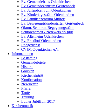
Ev. Gemeindehaus Odenkirchen
Ev. Gemeindezentrum Geistenbeck
Ev. Jugendcentrum Odenkirchen
Ev. Kindertagesstätte Odenkirchen
Ev. Familienzentrum Mülfort
Ev. Bewegungskindergarten Geistenbeck
Ökum. Senioren-Begegnungsstätte
Seniorenarbeit - Netzwerk 55 plus
Ev. Altenheim Odenkirchen
Ev. Friedhof Odenkirchen
Pflegedienst
CVJM Odenkirchen e.V.
Informationen
Bestattung
Gemeindebriefe
Historie
Glocken
Kircheneintritt
Konfirmation
Newsletter
Pfarrer
Taufe
Trauung
Luther-Jubiläum 2017
Kirchenmusik