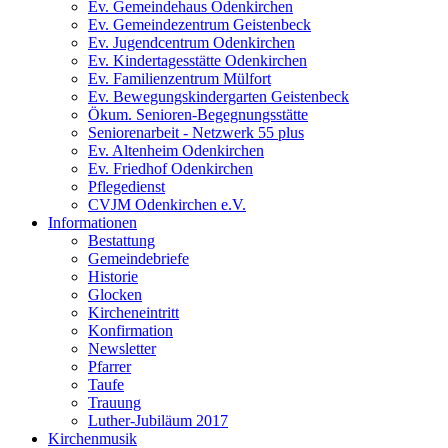
Ev. Gemeindehaus Odenkirchen
Ev. Gemeindezentrum Geistenbeck
Ev. Jugendcentrum Odenkirchen
Ev. Kindertagesstätte Odenkirchen
Ev. Familienzentrum Mülfort
Ev. Bewegungskindergarten Geistenbeck
Ökum. Senioren-Begegnungsstätte
Seniorenarbeit - Netzwerk 55 plus
Ev. Altenheim Odenkirchen
Ev. Friedhof Odenkirchen
Pflegedienst
CVJM Odenkirchen e.V.
Informationen
Bestattung
Gemeindebriefe
Historie
Glocken
Kircheneintritt
Konfirmation
Newsletter
Pfarrer
Taufe
Trauung
Luther-Jubiläum 2017
Kirchenmusik