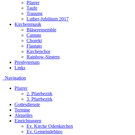
Pfarrer
Taufe
Trauung
Luther-Jubiläum 2017
Kirchenmusik
Bläserensemble
Cantato
Chorekt
Flautato
Kirchenchor
Rainbow-Singers
Presbyterium
Links
Navigation
Pfarrer
2. Pfarrbezirk
3. Pfarrbezirk
Gottesdienste
Termine
Aktuelles
Einrichtungen
Ev. Kirche Odenkirchen
Ev. Gemeindebüro