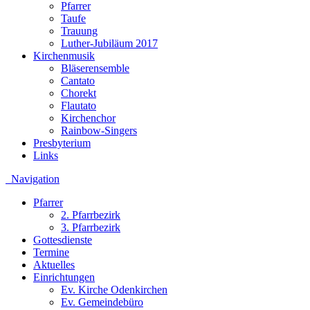
Pfarrer
Taufe
Trauung
Luther-Jubiläum 2017
Kirchenmusik
Bläserensemble
Cantato
Chorekt
Flautato
Kirchenchor
Rainbow-Singers
Presbyterium
Links
Navigation
Pfarrer
2. Pfarrbezirk
3. Pfarrbezirk
Gottesdienste
Termine
Aktuelles
Einrichtungen
Ev. Kirche Odenkirchen
Ev. Gemeindebüro