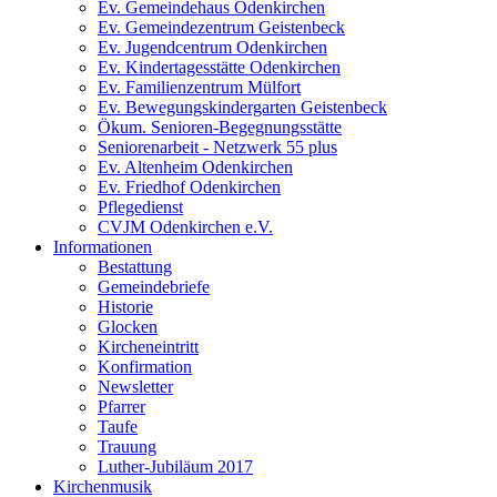
Ev. Gemeindehaus Odenkirchen
Ev. Gemeindezentrum Geistenbeck
Ev. Jugendcentrum Odenkirchen
Ev. Kindertagesstätte Odenkirchen
Ev. Familienzentrum Mülfort
Ev. Bewegungskindergarten Geistenbeck
Ökum. Senioren-Begegnungsstätte
Seniorenarbeit - Netzwerk 55 plus
Ev. Altenheim Odenkirchen
Ev. Friedhof Odenkirchen
Pflegedienst
CVJM Odenkirchen e.V.
Informationen
Bestattung
Gemeindebriefe
Historie
Glocken
Kircheneintritt
Konfirmation
Newsletter
Pfarrer
Taufe
Trauung
Luther-Jubiläum 2017
Kirchenmusik