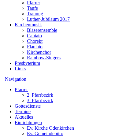
Pfarrer
Taufe
Trauung
Luther-Jubiläum 2017
Kirchenmusik
Bläserensemble
Cantato
Chorekt
Flautato
Kirchenchor
Rainbow-Singers
Presbyterium
Links
Navigation
Pfarrer
2. Pfarrbezirk
3. Pfarrbezirk
Gottesdienste
Termine
Aktuelles
Einrichtungen
Ev. Kirche Odenkirchen
Ev. Gemeindebüro