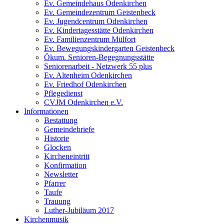
Ev. Gemeindehaus Odenkirchen
Ev. Gemeindezentrum Geistenbeck
Ev. Jugendcentrum Odenkirchen
Ev. Kindertagesstätte Odenkirchen
Ev. Familienzentrum Mülfort
Ev. Bewegungskindergarten Geistenbeck
Ökum. Senioren-Begegnungsstätte
Seniorenarbeit - Netzwerk 55 plus
Ev. Altenheim Odenkirchen
Ev. Friedhof Odenkirchen
Pflegedienst
CVJM Odenkirchen e.V.
Informationen
Bestattung
Gemeindebriefe
Historie
Glocken
Kircheneintritt
Konfirmation
Newsletter
Pfarrer
Taufe
Trauung
Luther-Jubiläum 2017
Kirchenmusik