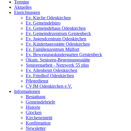
Termine
Aktuelles
Einrichtungen
Ev. Kirche Odenkirchen
Ev. Gemeindebüro
Ev. Gemeindehaus Odenkirchen
Ev. Gemeindezentrum Geistenbeck
Ev. Jugendcentrum Odenkirchen
Ev. Kindertagesstätte Odenkirchen
Ev. Familienzentrum Mülfort
Ev. Bewegungskindergarten Geistenbeck
Ökum. Senioren-Begegnungsstätte
Seniorenarbeit - Netzwerk 55 plus
Ev. Altenheim Odenkirchen
Ev. Friedhof Odenkirchen
Pflegedienst
CVJM Odenkirchen e.V.
Informationen
Bestattung
Gemeindebriefe
Historie
Glocken
Kircheneintritt
Konfirmation
Newsletter