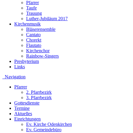
Pfarrer
Taufe
Trauung
Luther-Jubiläum 2017
Kirchenmusik
Bläserensemble
Cantato
Chorekt
Flautato
Kirchenchor
Rainbow-Singers
Presbyterium
Links
Navigation
Pfarrer
2. Pfarrbezirk
3. Pfarrbezirk
Gottesdienste
Termine
Aktuelles
Einrichtungen
Ev. Kirche Odenkirchen
Ev. Gemeindebüro