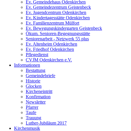
Ev. Gemeindehaus Odenkirchen
Ev. Gemeindezentrum Geistenbeck
Ev. Jugendcentrum Odenkirchen
Ev. Kindertagesstätte Odenkirchen
Ev. Familienzentrum Mülfort
Ev. Bewegungskindergarten Geistenbeck
Ökum. Senioren-Begegnungsstätte
Seniorenarbeit - Netzwerk 55 plus
Ev. Altenheim Odenkirchen
Ev. Friedhof Odenkirchen
Pflegedienst
CVJM Odenkirchen e.V.
Informationen
Bestattung
Gemeindebriefe
Historie
Glocken
Kircheneintritt
Konfirmation
Newsletter
Pfarrer
Taufe
Trauung
Luther-Jubiläum 2017
Kirchenmusik