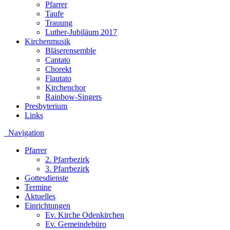
Pfarrer
Taufe
Trauung
Luther-Jubiläum 2017
Kirchenmusik
Bläserensemble
Cantato
Chorekt
Flautato
Kirchenchor
Rainbow-Singers
Presbyterium
Links
Navigation
Pfarrer
2. Pfarrbezirk
3. Pfarrbezirk
Gottesdienste
Termine
Aktuelles
Einrichtungen
Ev. Kirche Odenkirchen
Ev. Gemeindebüro