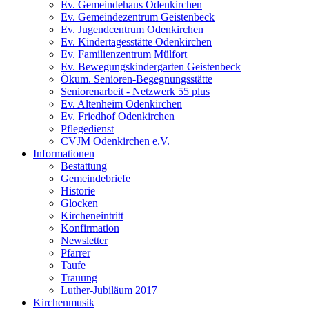
Ev. Gemeindehaus Odenkirchen
Ev. Gemeindezentrum Geistenbeck
Ev. Jugendcentrum Odenkirchen
Ev. Kindertagesstätte Odenkirchen
Ev. Familienzentrum Mülfort
Ev. Bewegungskindergarten Geistenbeck
Ökum. Senioren-Begegnungsstätte
Seniorenarbeit - Netzwerk 55 plus
Ev. Altenheim Odenkirchen
Ev. Friedhof Odenkirchen
Pflegedienst
CVJM Odenkirchen e.V.
Informationen
Bestattung
Gemeindebriefe
Historie
Glocken
Kircheneintritt
Konfirmation
Newsletter
Pfarrer
Taufe
Trauung
Luther-Jubiläum 2017
Kirchenmusik