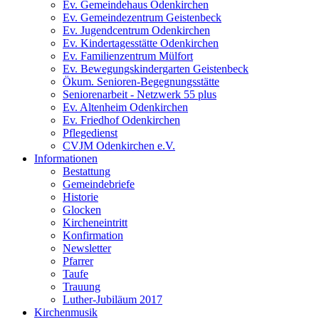
Ev. Gemeindehaus Odenkirchen
Ev. Gemeindezentrum Geistenbeck
Ev. Jugendcentrum Odenkirchen
Ev. Kindertagesstätte Odenkirchen
Ev. Familienzentrum Mülfort
Ev. Bewegungskindergarten Geistenbeck
Ökum. Senioren-Begegnungsstätte
Seniorenarbeit - Netzwerk 55 plus
Ev. Altenheim Odenkirchen
Ev. Friedhof Odenkirchen
Pflegedienst
CVJM Odenkirchen e.V.
Informationen
Bestattung
Gemeindebriefe
Historie
Glocken
Kircheneintritt
Konfirmation
Newsletter
Pfarrer
Taufe
Trauung
Luther-Jubiläum 2017
Kirchenmusik