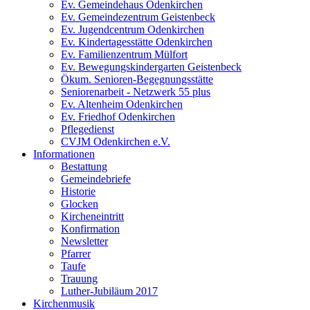
Ev. Gemeindehaus Odenkirchen
Ev. Gemeindezentrum Geistenbeck
Ev. Jugendcentrum Odenkirchen
Ev. Kindertagesstätte Odenkirchen
Ev. Familienzentrum Mülfort
Ev. Bewegungskindergarten Geistenbeck
Ökum. Senioren-Begegnungsstätte
Seniorenarbeit - Netzwerk 55 plus
Ev. Altenheim Odenkirchen
Ev. Friedhof Odenkirchen
Pflegedienst
CVJM Odenkirchen e.V.
Informationen
Bestattung
Gemeindebriefe
Historie
Glocken
Kircheneintritt
Konfirmation
Newsletter
Pfarrer
Taufe
Trauung
Luther-Jubiläum 2017
Kirchenmusik