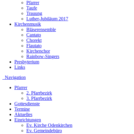
Pfarrer
Taufe
Trauung
Luther-Jubiläum 2017
Kirchenmusik
Bläserensemble
Cantato
Chorekt
Flautato
Kirchenchor
Rainbow-Singers
Presbyterium
Links
Navigation
Pfarrer
2. Pfarrbezirk
3. Pfarrbezirk
Gottesdienste
Termine
Aktuelles
Einrichtungen
Ev. Kirche Odenkirchen
Ev. Gemeindebüro