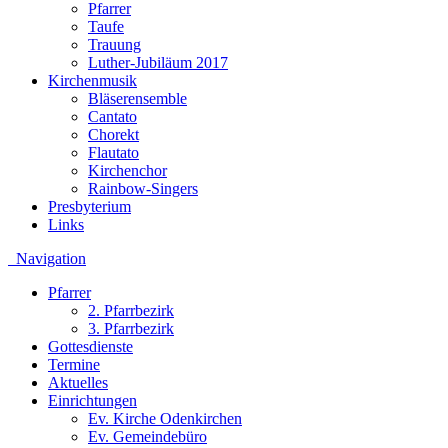
Pfarrer
Taufe
Trauung
Luther-Jubiläum 2017
Kirchenmusik
Bläserensemble
Cantato
Chorekt
Flautato
Kirchenchor
Rainbow-Singers
Presbyterium
Links
Navigation
Pfarrer
2. Pfarrbezirk
3. Pfarrbezirk
Gottesdienste
Termine
Aktuelles
Einrichtungen
Ev. Kirche Odenkirchen
Ev. Gemeindebüro