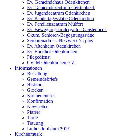
Ev. Gemeindehaus Odenkirchen
Ev. Gemeindezentrum Geistenbeck
Ev. Jugendcentrum Odenkirchen
Ev. Kindertagesstätte Odenkirchen
Ev. Familienzentrum Mülfort
Ev. Bewegungskindergarten Geistenbeck
Ökum. Senioren-Begegnungsstätte
Seniorenarbeit - Netzwerk 55 plus
Ev. Altenheim Odenkirchen
Ev. Friedhof Odenkirchen
Pflegedienst
CVJM Odenkirchen e.V.
Informationen
Bestattung
Gemeindebriefe
Historie
Glocken
Kircheneintritt
Konfirmation
Newsletter
Pfarrer
Taufe
Trauung
Luther-Jubiläum 2017
Kirchenmusik